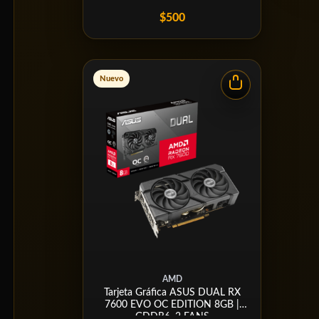
$500
Nuevo
AMD
Tarjeta Gráfica ASUS DUAL RX
7600 EVO OC EDITION 8GB |
GDDR6, 2 FANS