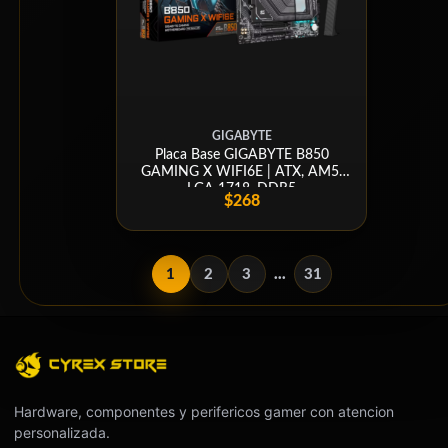
GIGABYTE
Placa Base GIGABYTE B850
GAMING X WIFI6E | ATX, AM5,
LGA 1718, DDR5
$268
1
2
3
...
31
Hardware, componentes y perifericos gamer con atencion
personalizada.