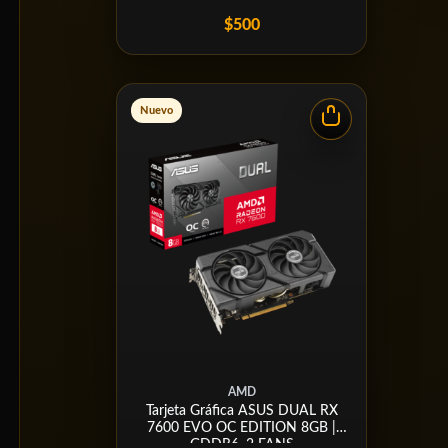
$500
Nuevo
AMD
Tarjeta Gráfica ASUS DUAL RX
7600 EVO OC EDITION 8GB |
GDDR6, 2 FANS