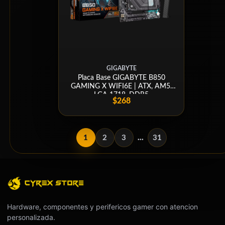
GIGABYTE
Placa Base GIGABYTE B850
GAMING X WIFI6E | ATX, AM5,
LGA 1718, DDR5
$268
1
2
3
...
31
Hardware, componentes y perifericos gamer con atencion
personalizada.