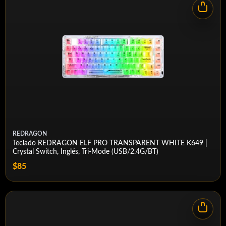
MOUNTING TYPE
Gasket
STABILIZER TYPE
Plate-mounted
CASE MATERIAL
ABS Plastic
PLATE MATERIAL
Flex-cut PC
PCB THICKNESS
1.2mm
REDRAGON
NKRO
Teclado REDRAGON ELF PRO TRANSPARENT WHITE K649 |
Support
Crystal Switch, Inglés, Tri-Mode (USB/2.4G/BT)
BACKLIGHT
$85
1.6m RGB
BATTERY CAPACITY
4000mAh
COMPATIBLE OS
Window/MacOS