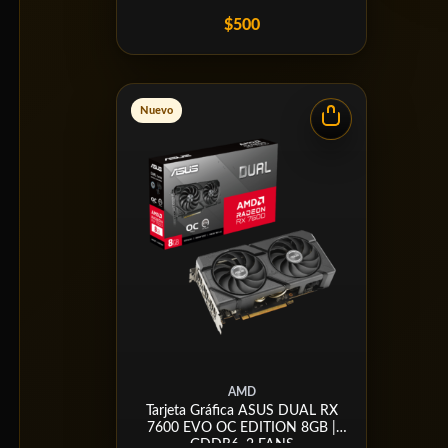
$500
Nuevo
AMD
Tarjeta Gráfica ASUS DUAL RX
7600 EVO OC EDITION 8GB |
GDDR6, 2 FANS