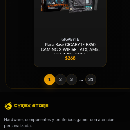
GIGABYTE
Placa Base GIGABYTE B850
GAMING X WIFI6E | ATX, AM5,
LGA 1718, DDR5
$268
1
2
3
...
31
Hardware, componentes y perifericos gamer con atencion
personalizada.