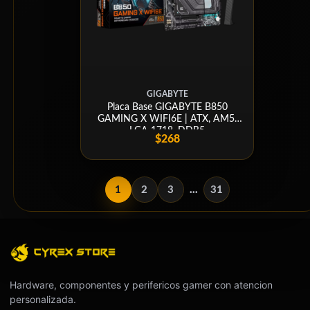
GIGABYTE
Placa Base GIGABYTE B850
GAMING X WIFI6E | ATX, AM5,
LGA 1718, DDR5
$268
1
2
3
...
31
Hardware, componentes y perifericos gamer con atencion
personalizada.