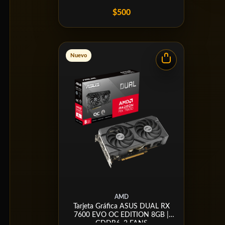
$500
Nuevo
AMD
Tarjeta Gráfica ASUS DUAL RX
7600 EVO OC EDITION 8GB |
GDDR6, 2 FANS