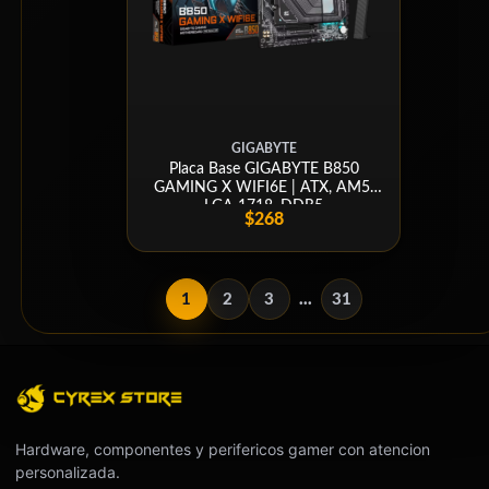
GIGABYTE
Placa Base GIGABYTE B850
GAMING X WIFI6E | ATX, AM5,
LGA 1718, DDR5
$268
1
2
3
...
31
Hardware, componentes y perifericos gamer con atencion
personalizada.