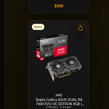
$500
Nuevo
AMD
Tarjeta Gráfica ASUS DUAL RX
7600 EVO OC EDITION 8GB |
GDDR6, 2 FANS