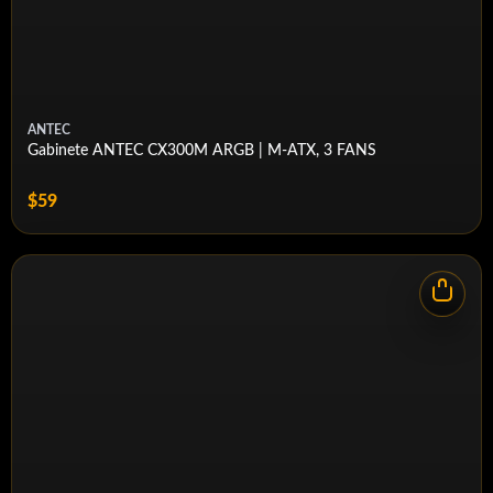
Tipo de fuente de
ATX PS2（Longitud máxima: 140mm）/ SFX
energía
/ SFX-L
EAN
6933412774457
ANTEC
P/N
R-CH160-BKNGI0-G-1
Gabinete ANTEC CX300M ARGB | M-ATX, 3 FANS
$59