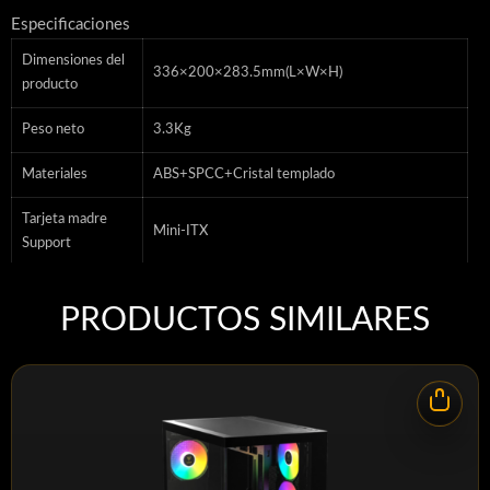
Especificaciones
Dimensiones del
336×200×283.5mm(L×W×H)
producto
Peso neto
3.3Kg
Materiales
ABS+SPCC+Cristal templado
Tarjeta madre
Mini-ITX
Support
Puertos de E/S
USB3.0×2、Audio×1、Gen2 Tipo-C×1
PRODUCTOS SIMILARES
frontales
1（2.5 SSD / 3.5 HDD / Frente 120 FAN
3.5" Drive Bays
:Choose one of the three）
1（2.5 SSD / 3.5 HDD / Frente 120 FAN
2.5" Drive Bays
:Choose one of the three）