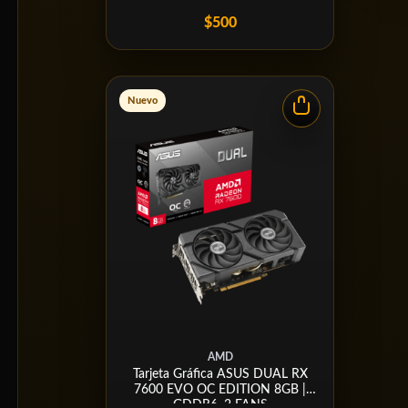
$500
Nuevo
AMD
Tarjeta Gráfica ASUS DUAL RX
7600 EVO OC EDITION 8GB |
GDDR6, 2 FANS