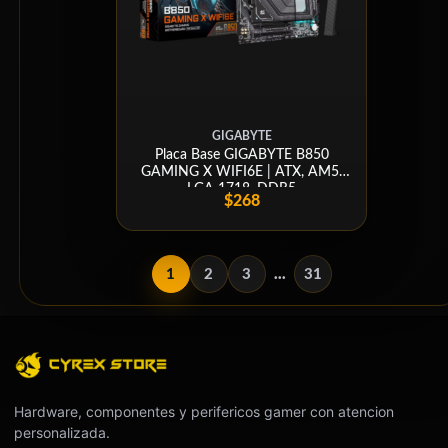
GIGABYTE
Placa Base GIGABYTE B850
GAMING X WIFI6E | ATX, AM5,
LGA 1718, DDR5
$268
1
2
3
...
31
Hardware, componentes y perifericos gamer con atencion
personalizada.