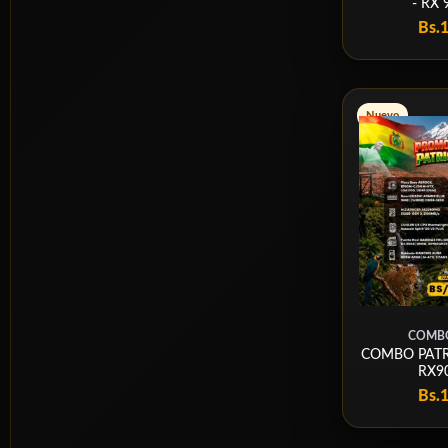
- RX 
Bs.
Nuevo
COMBO
COMBO PATRI
RX9
Bs.