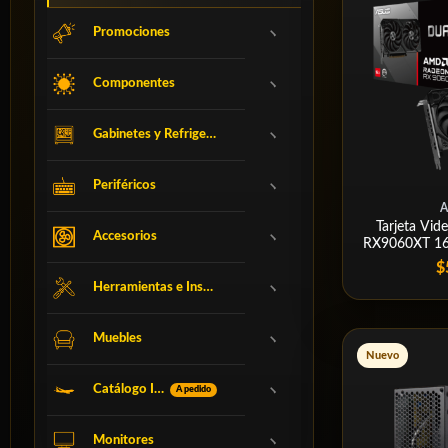
Promociones
Componentes
Gabinetes y Refrigeración
Periféricos
Tarjeta Vi
Accesorios
RX9060XT 1
$
Herramientas e Insumos
Muebles
Nuevo
Catálogo Internacional
A pedido
Monitores