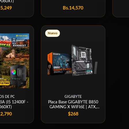
9060XT)
15,249
Bs.
14,570
Nuevo
S DE PC
GIGABYTE
A (I5 12400F -
Placa Base GIGABYTE B850
060XT)
GAMING X WIFI6E | ATX,
AM5, LGA 1718, DDR5
12,790
$268