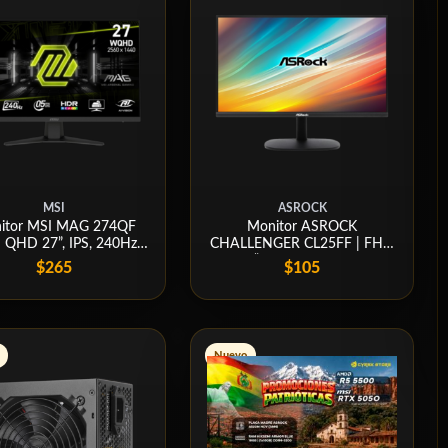
MSI
ASROCK
itor MSI MAG 274QF
Monitor ASROCK
| QHD 27”, IPS, 240Hz,
CHALLENGER CL25FF | FHD
0.5ms
25”, IPS, 100Hz, 1ms
$265
$105
Nuevo