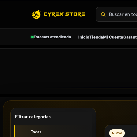
Ir
al
contenido
Estamos atendiendo
Inicio
Tienda
Mi Cuenta
Garant
Filtrar categorias
Todas
Nuevo