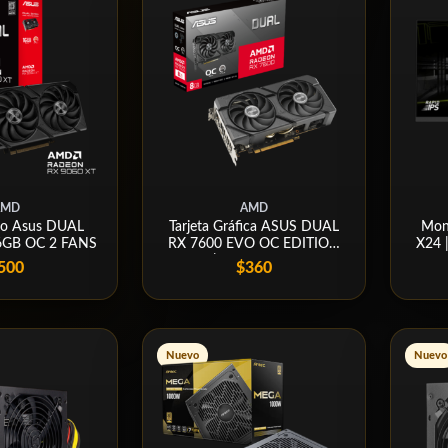
AMD
AMD
deo Asus DUAL
Tarjeta Gráfica ASUS DUAL
Mon
6GB OC 2 FANS
RX 7600 EVO OC EDITION
X24 
8GB | GDDR6, 2 FANS
500
$360
Nuevo
Nuevo