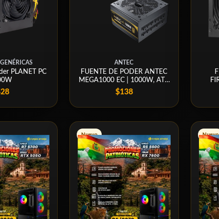
 GENÉRICAS
ANTEC
oder PLANET PC
FUENTE DE PODER ANTEC
F
00W
MEGA1000 EC | 1000W, ATX
FI
3.1, 80+ GOLD
$28
$138
Nuevo
Nuevo