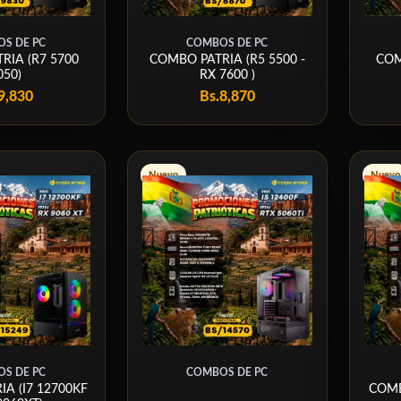
S DE PC
COMBOS DE PC
RIA (R7 5700
COMBO PATRIA (R5 5500 -
COM
050)
RX 7600 )
9,830
Bs.
8,870
Nuevo
Nuevo
S DE PC
COMBOS DE PC
A (I7 12700KF
COMB