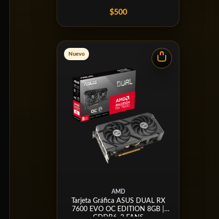
$500
Nuevo
AMD
Tarjeta Gráfica ASUS DUAL RX
7600 EVO OC EDITION 8GB |
GDDR6, 2 FANS