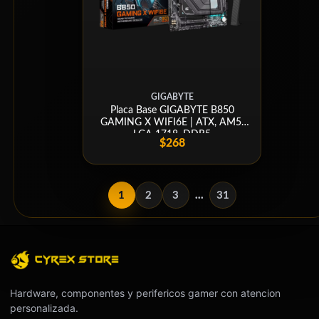
GIGABYTE
Placa Base GIGABYTE B850
GAMING X WIFI6E | ATX, AM5,
LGA 1718, DDR5
$268
1
2
3
...
31
Hardware, componentes y perifericos gamer con atencion
personalizada.