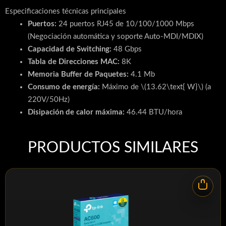
Especificaciones técnicas principales
Puertos:
24 puertos RJ45 de 10/100/1000 Mbps
(Negociación automática y soporte Auto-MDI/MDIX)
Capacidad de Switching:
48 Gbps
Tabla de Direcciones MAC:
8K
Memoria Buffer de Paquetes:
4.1 Mb
Consumo de energía:
Máximo de \(13.62\text{ W}\) (a
220V/50Hz)
Disipación de calor máxima:
46.44 BTU/hora
Dimensiones:
\(294 \times 180 \times 44 \text{ mm}\)
(diseño para rack de 19")
PRODUCTOS SIMILARES
Material:
Carcasa metálica
Ventilación:
Diseño silencioso sin ventilador (fanless