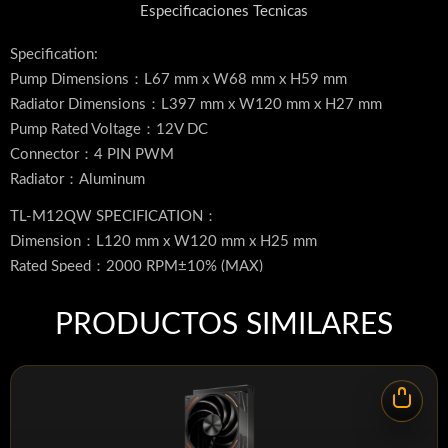
Especificaciones Tecnicas
Specification:
Pump Dimensions：L67 mm x W68 mm x H59 mm
Radiator Dimensions：L397 mm x W120 mm x H27 mm
Pump Rated Voltage：12V DC
Connector：4 PIN PWM
Radiator：Aluminum
TL-M12QW SPECIFICATION：
Dimension：L120 mm x W120 mm x H25 mm
Rated Speed：2000 RPM±10% (MAX)
Noise Level：28.2 dBA (MAX)
Air Flow：68.9 CFM (MAX)
PRODUCTOS SIMILARES
Air Pressure：2.21 mm H2O (MAX)
Connector：4 PIN PWM
ARGB Connector：3 PIN 5V
Bearing Type：S-FDB Bearing