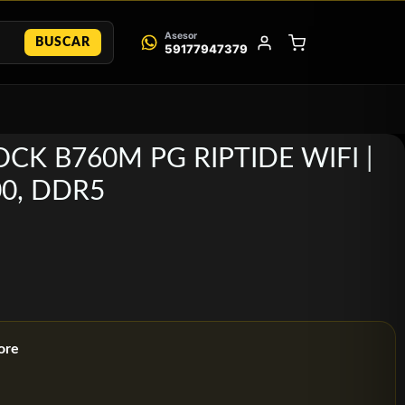
Asesor
BUSCAR
59177947379
ROCK B760M PG RIPTIDE WIFI |
00, DDR5
ore