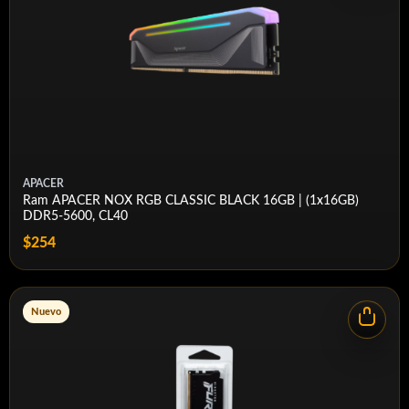
Negro mate
Opciones RGB
RGB
Velocidades base (MT/s)
4800
APACER
Tiempos base
Ram APACER NOX RGB CLASSIC BLACK 16GB | (1x16GB)
DDR5-5600, CL40
40
$254
Voltaje de base
1,1 V
Nuevo
Tiempos probados (hasta)
30 / 32 / 34 / 36 / 40
Voltajes probados (hasta)