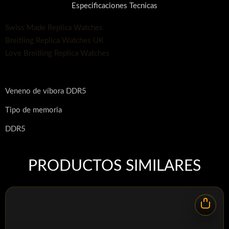
Especificaciones Tecnicas
Swiss Made Replica Watches
Breitling Replica Watches UK
Love Breitling Replica Watches
Veneno de víbora DDR5
Tipo de memoria
DDR5
Factor de forma
PRODUCTOS SIMILARES
UDIMM
Configuración del módulo
Individual / Kit de 2
Color