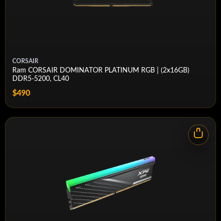
compatibles o póngase en contacto con nuestro servicio
de asistencia técnica gratuito si tiene alguna pregunta.
Las plataformas no compatibles podrían requerir una
velocidad inferior o ajustes manuales para garantizar su
estabilidad.
CORSAIR
Ram CORSAIR DOMINATOR PLATINUM RGB | (2x16GB)
Las especificaciones y la disponibilidad están sujetas a
DDR5-5200, CL40
cambios sin previo aviso. Todos los productos de Patriot
$490
Memory están destinados al uso general del consumidor,
a menos que se especifique lo contrario.