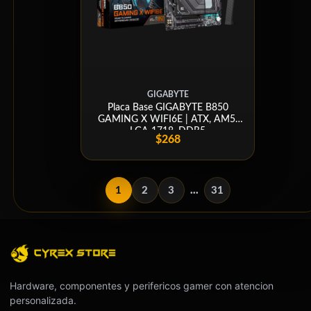
GIGABYTE
Placa Base GIGABYTE B850
GAMING X WIFI6E | ATX, AM5,
LGA 1718, DDR5
$268
1
2
3
...
31
Hardware, componentes y perifericos gamer con atencion
personalizada.