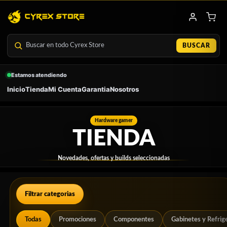
Ir
al
contenido
BUSCAR
Estamos atendiendo
Inicio
Tienda
Mi Cuenta
Garantia
Nosotros
Hardware gamer
TIENDA
Novedades, ofertas y builds seleccionadas
Filtrar categorias
Todas
Promociones
Componentes
Gabinetes y Refrig