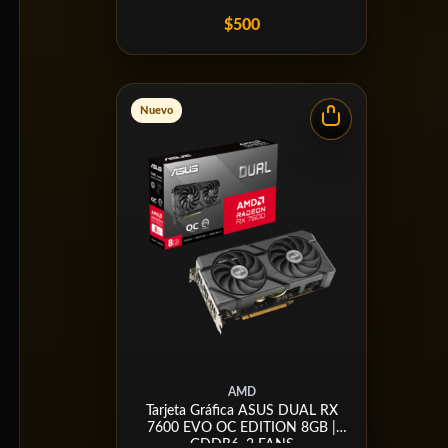
$500
Nuevo
AMD
Tarjeta Gráfica ASUS DUAL RX
7600 EVO OC EDITION 8GB |
GDDR6, 2 FANS