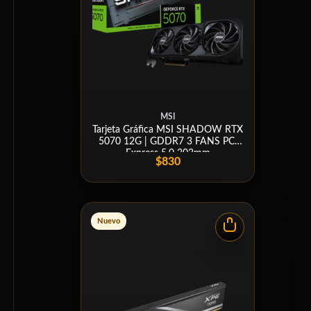
MSI
Tarjeta Gráfica MSI SHADOW RTX
5070 12G | GDDR7 3 FANS PCI
Express 5.0 303mm
$830
Nuevo