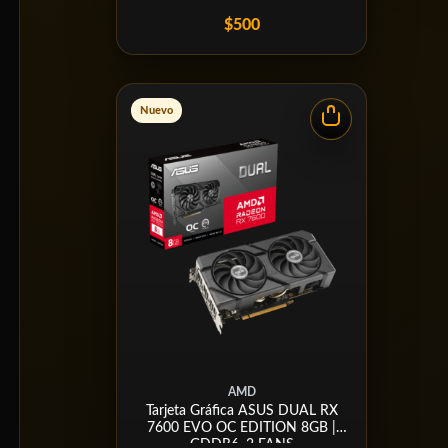
$500
Nuevo
AMD
Tarjeta Gráfica ASUS DUAL RX
7600 EVO OC EDITION 8GB |
GDDR6, 2 FANS