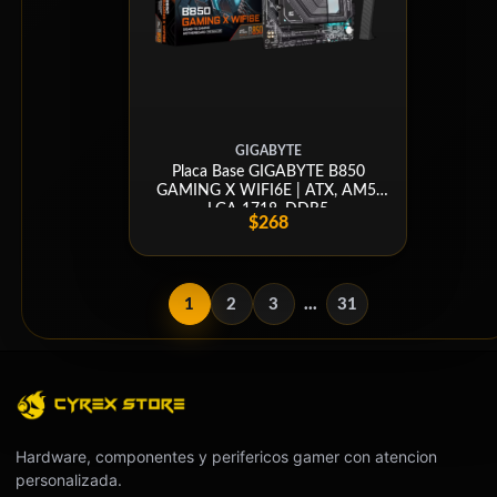
GIGABYTE
Placa Base GIGABYTE B850
GAMING X WIFI6E | ATX, AM5,
LGA 1718, DDR5
$268
1
2
3
...
31
Hardware, componentes y perifericos gamer con atencion
personalizada.