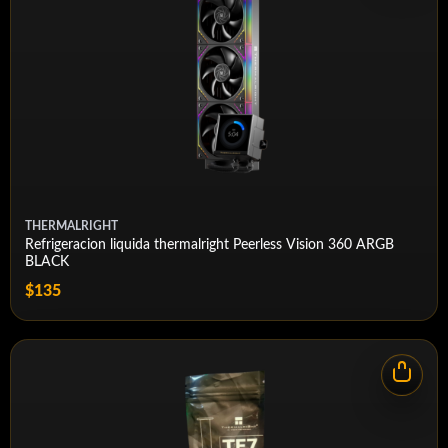
Air Flow：69X3 CFM (MAX)
Air Pressure：2.87 mm H2O (MAX)
Connector：4 PIN PWM
ARGB Connector：3 PIN 5V
Bearing Type：S-FDB V2 Bearing
THERMALRIGHT
Refrigeracion liquida thermalright Peerless Vision 360 ARGB
BLACK
$135