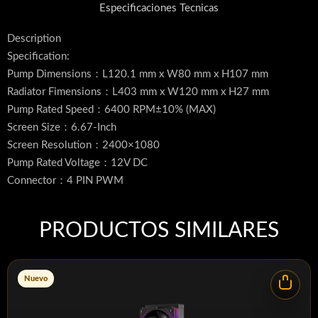
Especificaciones Tecnicas
Description
Specification:
Pump Dimensions：L120.1 mm x W80 mm x H107 mm
Radiator Fimensions：L403 mm x W120 mm x H27 mm
Pump Rated Speed：6400 RPM±10% (MAX)
Screen Size：6.67-Inch
Screen Resolution：2400×1080
Pump Rated Voltage：12V DC
Connector：4 PIN PWM
Radiator：Aluminum
Warranty：6 Years
PRODUCTOS SIMILARES
Product Description
TL-UB36W SPECIFICATION：
Dimension：L360 mm x W120 mm x H25 mm
Nuevo
Rated Speed：2150 RPM±10% (MAX)
Noise Level：27 dBA (MAX)